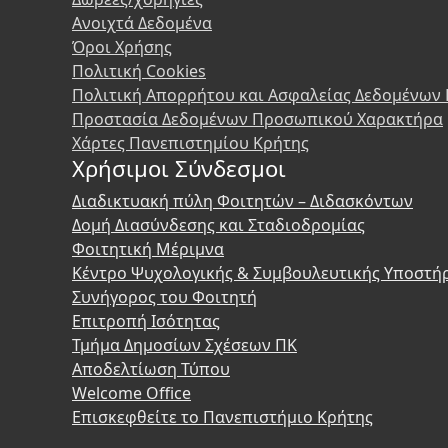
Ανοιχτά Δεδομένα
Όροι Χρήσης
Πολιτική Cookies
Πολιτική Απορρήτου και Ασφαλείας Δεδομένων
Προστασία Δεδομένων Προσωπικού Χαρακτήρα
Χάρτες Πανεπιστημίου Κρήτης
Χρήσιμοι Σύνδεσμοι
Διαδικτυακή πύλη Φοιτητών – Διδασκόντων
Δομή Διασύνδεσης και Σταδιοδρομίας
Φοιτητική Μέριμνα
Κέντρο Ψυχολογικής & Συμβουλευτικής Υποστή
Συνήγορος του Φοιτητή
Επιτροπή Ισότητας
Τμήμα Δημοσίων Σχέσεων ΠΚ
Αποδελτίωση Τύπου
Welcome Office
Επισκεφθείτε το Πανεπιστήμιο Κρήτης