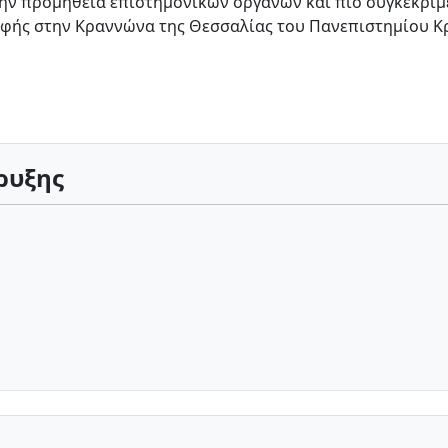
προμήθεια επιστημονικών οργάνων και πιο συγκεκριμέ
σκαφής στην Κραννώνα της Θεσσαλίας του Πανεπιστημίου Κ
ρυξης