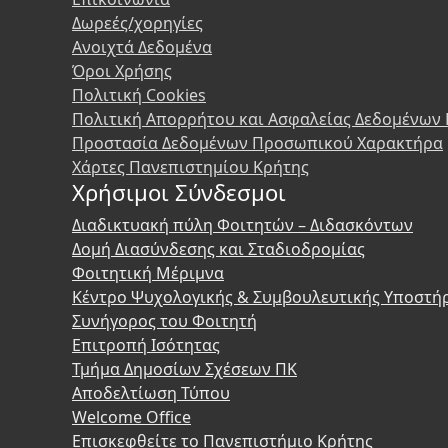
Δωρεές/χορηγίες
Ανοιχτά Δεδομένα
Όροι Χρήσης
Πολιτική Cookies
Πολιτική Απορρήτου και Ασφαλείας Δεδομένων
Προστασία Δεδομένων Προσωπικού Χαρακτήρα
Χάρτες Πανεπιστημίου Κρήτης
Χρήσιμοι Σύνδεσμοι
Διαδικτυακή πύλη Φοιτητών – Διδασκόντων
Δομή Διασύνδεσης και Σταδιοδρομίας
Φοιτητική Μέριμνα
Κέντρο Ψυχολογικής & Συμβουλευτικής Υποστή
Συνήγορος του Φοιτητή
Επιτροπή Ισότητας
Τμήμα Δημοσίων Σχέσεων ΠΚ
Αποδελτίωση Τύπου
Welcome Office
Επισκεφθείτε το Πανεπιστήμιο Κρήτης