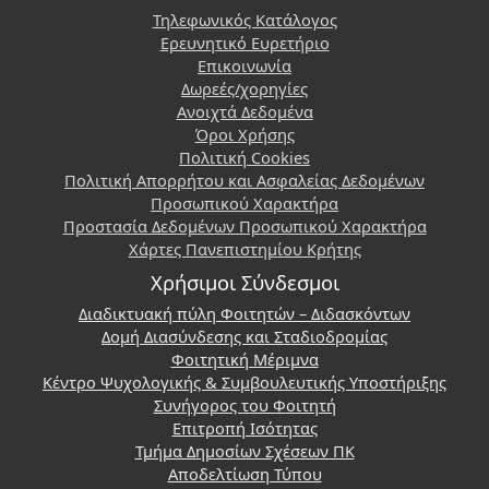
Τηλεφωνικός Κατάλογος
Ερευνητικό Ευρετήριο
Επικοινωνία
Δωρεές/χορηγίες
Ανοιχτά Δεδομένα
Όροι Χρήσης
Πολιτική Cookies
Πολιτική Απορρήτου και Ασφαλείας Δεδομένων
Προσωπικού Χαρακτήρα
Προστασία Δεδομένων Προσωπικού Χαρακτήρα
Χάρτες Πανεπιστημίου Κρήτης
Χρήσιμοι Σύνδεσμοι
Διαδικτυακή πύλη Φοιτητών – Διδασκόντων
Δομή Διασύνδεσης και Σταδιοδρομίας
Φοιτητική Μέριμνα
Κέντρο Ψυχολογικής & Συμβουλευτικής Υποστήριξης
Συνήγορος του Φοιτητή
Επιτροπή Ισότητας
Τμήμα Δημοσίων Σχέσεων ΠΚ
Αποδελτίωση Τύπου