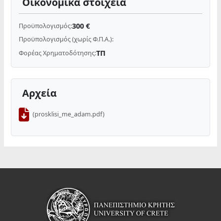
Οικονομικά στοιχεία
300 €
Προϋπολογισμός:
Προϋπολογισμός (χωρίς Φ.Π.Α.):
ΤΠ
Φορέας Χρηματοδότησης:
Αρχεία
(prosklisi_me_adam.pdf)