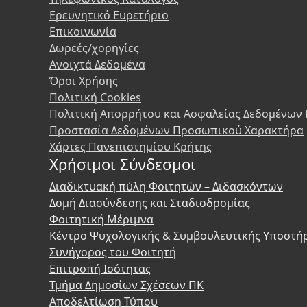
Ερευνητικό Ευρετήριο
Επικοινωνία
Δωρεές/χορηγίες
Ανοιχτά Δεδομένα
Όροι Χρήσης
Πολιτική Cookies
Πολιτική Απορρήτου και Ασφαλείας Δεδομένων
Προστασία Δεδομένων Προσωπικού Χαρακτήρα
Χάρτες Πανεπιστημίου Κρήτης
Χρήσιμοι Σύνδεσμοι
Διαδικτυακή πύλη Φοιτητών – Διδασκόντων
Δομή Διασύνδεσης και Σταδιοδρομίας
Φοιτητική Μέριμνα
Κέντρο Ψυχολογικής & Συμβουλευτικής Υποστή
Συνήγορος του Φοιτητή
Επιτροπή Ισότητας
Τμήμα Δημοσίων Σχέσεων ΠΚ
Αποδελτίωση Τύπου