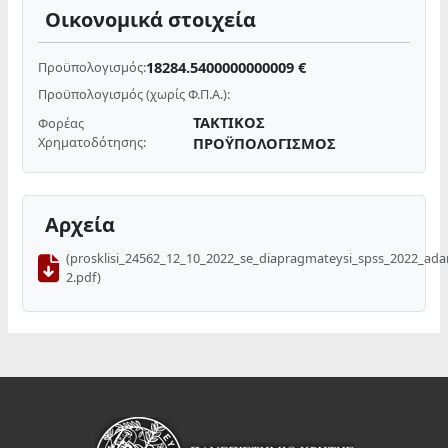
Οικονομικά στοιχεία
18284.5400000000009 €
Προϋπολογισμός:
Προϋπολογισμός (χωρίς Φ.Π.Α.):
ΤΑΚΤΙΚΟΣ
Φορέας
Χρηματοδότησης:
ΠΡΟΫΠΟΛΟΓΙΣΜΟΣ
Αρχεία
(prosklisi_24562_12_10_2022_se_diapragmateysi_spss_2022_ad
2.pdf)