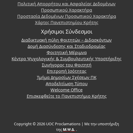
Πολιτική Απορρήτου και Ασφαλείας Δεδομένων
Προσωπικού Χαρακτήρα
Προστασία Δεδομένων Προσωπικού Χαρακτήρα
Χάρτες Πανεπιστημίου Κρήτης
Χρήσιμοι Σύνδεσμοι
Διαδικτυακή πύλη Φοιτητών – Διδασκόντων
Δομή Διασύνδεσης και Σταδιοδρομίας
Φοιτητική Μέριμνα
Κέντρο Ψυχολογικής & Συμβουλευτικής Υποστήριξης
Συνήγορος του Φοιτητή
Επιτροπή Ισότητας
Τμήμα Δημοσίων Σχέσεων ΠΚ
Αποδελτίωση Τύπου
Welcome Office
Επισκεφθείτε το Πανεπιστήμιο Κρήτης
Copyright © 2026 UOC Proclamations | Με την υποστήριξη
της
Μ.Ψ.Δ.
.