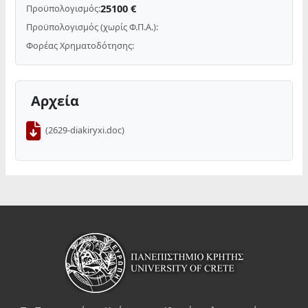
25100 €
Προϋπολογισμός:
Προϋπολογισμός (χωρίς Φ.Π.Α.):
Φορέας Χρηματοδότησης:
Αρχεία
(2629-diakiryxi.doc)