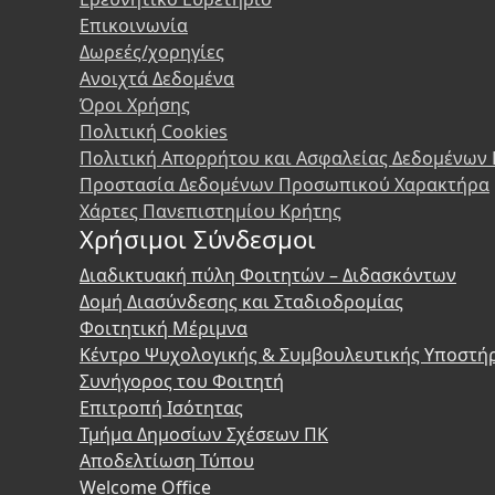
Επικοινωνία
Δωρεές/χορηγίες
Ανοιχτά Δεδομένα
Όροι Χρήσης
Πολιτική Cookies
Πολιτική Απορρήτου και Ασφαλείας Δεδομένων
Προστασία Δεδομένων Προσωπικού Χαρακτήρα
Χάρτες Πανεπιστημίου Κρήτης
Χρήσιμοι Σύνδεσμοι
Διαδικτυακή πύλη Φοιτητών – Διδασκόντων
Δομή Διασύνδεσης και Σταδιοδρομίας
Φοιτητική Μέριμνα
Κέντρο Ψυχολογικής & Συμβουλευτικής Υποστή
Συνήγορος του Φοιτητή
Επιτροπή Ισότητας
Τμήμα Δημοσίων Σχέσεων ΠΚ
Αποδελτίωση Τύπου
Welcome Office