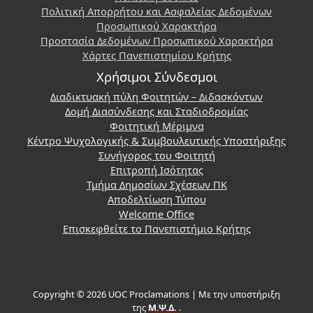
Πολιτική Απορρήτου και Ασφαλείας Δεδομένων
Προσωπικού Χαρακτήρα
Προστασία Δεδομένων Προσωπικού Χαρακτήρα
Χάρτες Πανεπιστημίου Κρήτης
Χρήσιμοι Σύνδεσμοι
Διαδικτυακή πύλη Φοιτητών – Διδασκόντων
Δομή Διασύνδεσης και Σταδιοδρομίας
Φοιτητική Μέριμνα
Κέντρο Ψυχολογικής & Συμβουλευτικής Υποστήριξης
Συνήγορος του Φοιτητή
Επιτροπή Ισότητας
Τμήμα Δημοσίων Σχέσεων ΠΚ
Αποδελτίωση Τύπου
Welcome Office
Επισκεφθείτε το Πανεπιστήμιο Κρήτης
Copyright © 2026 UOC Proclamations | Με την υποστήριξη
της
Μ.Ψ.Δ.
.