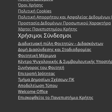
Όροι Χρήσης
Πολιτική Cookies
Πολιτική Απορρήτου και Ασφαλείας Δεδομένων
Προστασία Δεδομένων Προσωπικού Χαρακτήρα
Χάρτες Πανεπιστημίου Κρήτης
Χρήσιμοι Σύνδεσμοι
Διαδικτυακή πύλη Φοιτητών – Διδασκόντων
Δομή Διασύνδεσης και Σταδιοδρομίας
Φοιτητική Μέριμνα
Κέντρο Ψυχολογικής & Συμβουλευτικής Υποστή
Συνήγορος του Φοιτητή
Επιτροπή Ισότητας
Τμήμα Δημοσίων Σχέσεων ΠΚ
Αποδελτίωση Τύπου
Welcome Office
Επισκεφθείτε το Πανεπιστήμιο Κρήτης