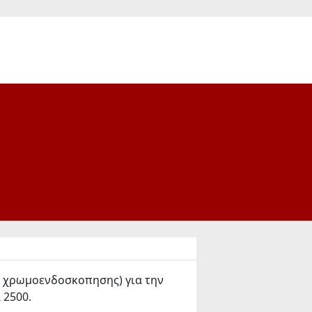
n χρωμοενδοσκοπησης) για την
 2500.