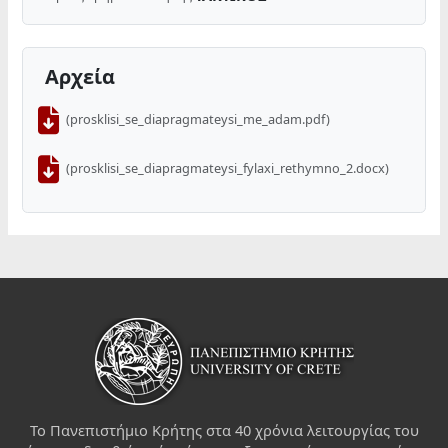
Αρχεία
(prosklisi_se_diapragmateysi_me_adam.pdf)
(prosklisi_se_diapragmateysi_fylaxi_rethymno_2.docx)
Το Πανεπιστήμιο Κρήτης στα 40 χρόνια λειτουργίας του