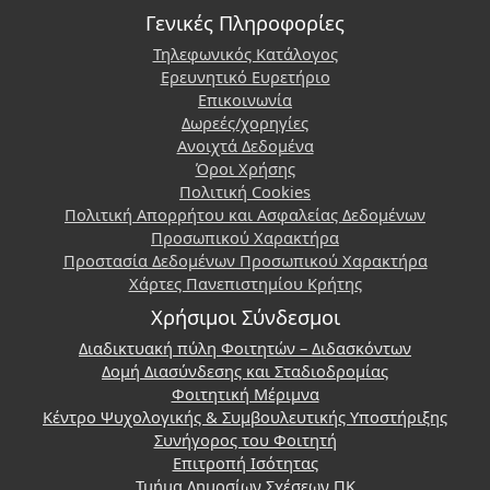
Γενικές Πληροφορίες
Τηλεφωνικός Κατάλογος
Ερευνητικό Ευρετήριο
Επικοινωνία
Δωρεές/χορηγίες
Ανοιχτά Δεδομένα
Όροι Χρήσης
Πολιτική Cookies
Πολιτική Απορρήτου και Ασφαλείας Δεδομένων
Προσωπικού Χαρακτήρα
Προστασία Δεδομένων Προσωπικού Χαρακτήρα
Χάρτες Πανεπιστημίου Κρήτης
Χρήσιμοι Σύνδεσμοι
Διαδικτυακή πύλη Φοιτητών – Διδασκόντων
Δομή Διασύνδεσης και Σταδιοδρομίας
Φοιτητική Μέριμνα
Κέντρο Ψυχολογικής & Συμβουλευτικής Υποστήριξης
Συνήγορος του Φοιτητή
Επιτροπή Ισότητας
Τμήμα Δημοσίων Σχέσεων ΠΚ