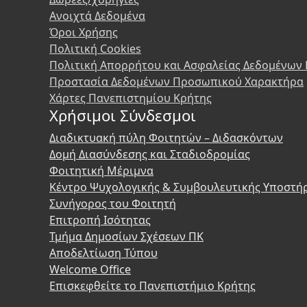
Ανοιχτά Δεδομένα
Όροι Χρήσης
Πολιτική Cookies
Πολιτική Απορρήτου και Ασφαλείας Δεδομένων
Προστασία Δεδομένων Προσωπικού Χαρακτήρα
Χάρτες Πανεπιστημίου Κρήτης
Χρήσιμοι Σύνδεσμοι
Διαδικτυακή πύλη Φοιτητών – Διδασκόντων
Δομή Διασύνδεσης και Σταδιοδρομίας
Φοιτητική Μέριμνα
Κέντρο Ψυχολογικής & Συμβουλευτικής Υποστή
Συνήγορος του Φοιτητή
Επιτροπή Ισότητας
Τμήμα Δημοσίων Σχέσεων ΠΚ
Αποδελτίωση Τύπου
Welcome Office
Επισκεφθείτε το Πανεπιστήμιο Κρήτης