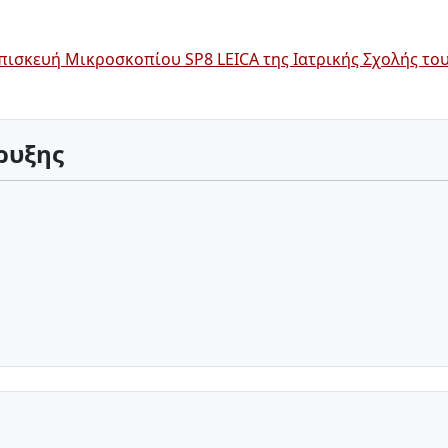
σκευή Μικροσκοπίου SP8 LEICA της Ιατρικής Σχολής το
ρυξης