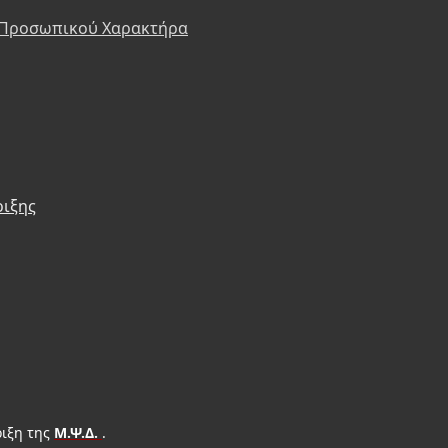
 Προσωπικού Χαρακτήρα
ριξης
ιξη της
Μ.Ψ.Δ.
.