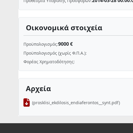
2014-03-28 00:00:
Προθεσμία Υποβολής Προσφορών:
Οικονομικά στοιχεία
9000 €
Προϋπολογισμός:
Προϋπολογισμός (χωρίς Φ.Π.Α.):
Φορέας Χρηματοδότησης:
Αρχεία
(prosklisi_ekdilosis_endiaferontos__synt.pdf)