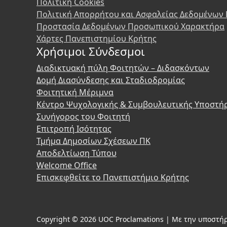
Πολιτική Cookies
Πολιτική Απορρήτου και Ασφαλείας Δεδομένων
Προστασία Δεδομένων Προσωπικού Χαρακτήρα
Χάρτες Πανεπιστημίου Κρήτης
Χρήσιμοι Σύνδεσμοι
Διαδικτυακή πύλη Φοιτητών – Διδασκόντων
Δομή Διασύνδεσης και Σταδιοδρομίας
Φοιτητική Μέριμνα
Κέντρο Ψυχολογικής & Συμβουλευτικής Υποστή
Συνήγορος του Φοιτητή
Επιτροπή Ισότητας
Τμήμα Δημοσίων Σχέσεων ΠΚ
Αποδελτίωση Τύπου
Welcome Office
Επισκεφθείτε το Πανεπιστήμιο Κρήτης
Copyright © 2026 UOC Proclamations | Με την υποστήρ