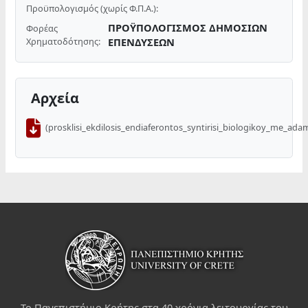
Προϋπολογισμός (χωρίς Φ.Π.Α.):
ΠΡΟΫΠΟΛΟΓΙΣΜΟΣ ΔΗΜΟΣΙΩΝ
Φορέας
Χρηματοδότησης:
ΕΠΕΝΔΥΣΕΩΝ
Αρχεία
(prosklisi_ekdilosis_endiaferontos_syntirisi_biologikoy_me_ada
Το Πανεπιστήμιο Κρήτης στα 40 χρόνια λειτουργίας του