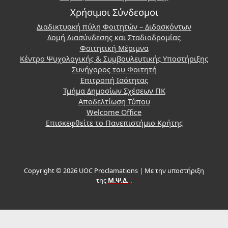
Χρήσιμοι Σύνδεσμοι
Διαδικτυακή πύλη Φοιτητών – Διδασκόντων
Δομή Διασύνδεσης και Σταδιοδρομίας
Φοιτητική Μέριμνα
Κέντρο Ψυχολογικής & Συμβουλευτικής Υποστήριξης
Συνήγορος του Φοιτητή
Επιτροπή Ισότητας
Τμήμα Δημοσίων Σχέσεων ΠΚ
Αποδελτίωση Τύπου
Welcome Office
Επισκεφθείτε το Πανεπιστήμιο Κρήτης
Copyright © 2026 UOC Proclamations | Με την υποστήριξη
της
Μ.Ψ.Δ.
.