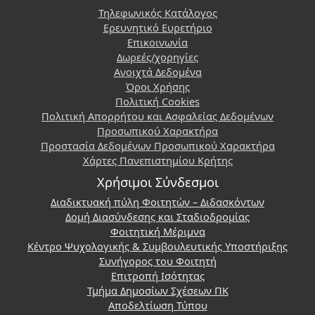
Τηλεφωνικός Κατάλογος
Ερευνητικό Ευρετήριο
Επικοινωνία
Δωρεές/χορηγίες
Ανοιχτά Δεδομένα
Όροι Χρήσης
Πολιτική Cookies
Πολιτική Απορρήτου και Ασφαλείας Δεδομένων
Προσωπικού Χαρακτήρα
Προστασία Δεδομένων Προσωπικού Χαρακτήρα
Χάρτες Πανεπιστημίου Κρήτης
Χρήσιμοι Σύνδεσμοι
Διαδικτυακή πύλη Φοιτητών – Διδασκόντων
Δομή Διασύνδεσης και Σταδιοδρομίας
Φοιτητική Μέριμνα
Κέντρο Ψυχολογικής & Συμβουλευτικής Υποστήριξης
Συνήγορος του Φοιτητή
Επιτροπή Ισότητας
Τμήμα Δημοσίων Σχέσεων ΠΚ
Αποδελτίωση Τύπου