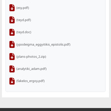
(esy.pdf)
(teyd.pdf)
(teyd.doc)
(ypodeigma_eggyitikis_epistolis.pdf)
(plans-photos_2.zip)
(analytiki_adam.pdf)
(fakelos_ergoy.pdf)