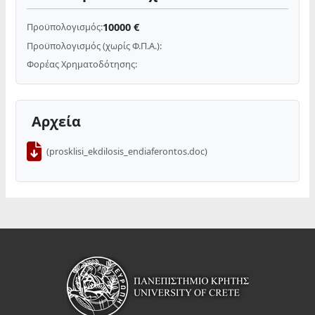
10000 €
Προϋπολογισμός:
Προϋπολογισμός (χωρίς Φ.Π.Α.):
Φορέας Χρηματοδότησης:
Αρχεία
(prosklisi_ekdilosis_endiaferontos.doc)