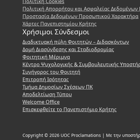
Πολιτική Cookies
Πολιτική Απορρήτου και Ασφαλείας Δεδομένων
Προστασία Δεδομένων Προσωπικού Χαρακτήρα
Χάρτες Πανεπιστημίου Κρήτης
Χρήσιμοι Σύνδεσμοι
Διαδικτυακή πύλη Φοιτητών – Διδασκόντων
Δομή Διασύνδεσης και Σταδιοδρομίας
Φοιτητική Μέριμνα
Κέντρο Ψυχολογικής & Συμβουλευτικής Υποστή
Συνήγορος του Φοιτητή
Επιτροπή Ισότητας
Τμήμα Δημοσίων Σχέσεων ΠΚ
Αποδελτίωση Τύπου
Welcome Office
Επισκεφθείτε το Πανεπιστήμιο Κρήτης
Copyright © 2026 UOC Proclamations | Με την υποστήρ