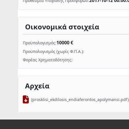
2017-10-12 00:00:
Προθεσμία Υποβολής Προσφορών:
Οικονομικά στοιχεία
10000 €
Προϋπολογισμός:
Προϋπολογισμός (χωρίς Φ.Π.Α.):
Φορέας Χρηματοδότησης:
Αρχεία
(prosklisi_ekdilosis_endiaferontos_apolymansi.pdf)