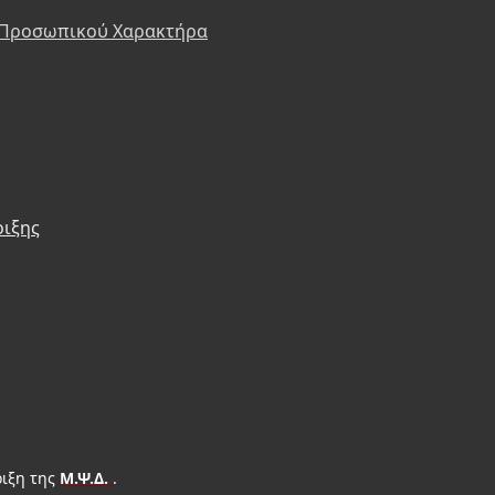
 Προσωπικού Χαρακτήρα
ριξης
ιξη της
Μ.Ψ.Δ.
.