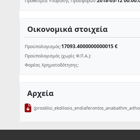
2018-03-12 00:00:
Προθεσμία Υποβολής Προσφορών:
Οικονομικά στοιχεία
17093.4000000000015 €
Προϋπολογισμός:
Προϋπολογισμός (χωρίς Φ.Π.Α.):
Φορέας Χρηματοδότησης:
Αρχεία
(prosklisi_ekdilosis_endiaferontos_anabathm_aitho