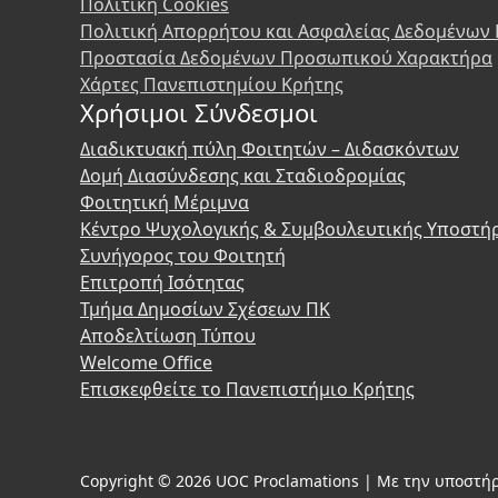
Πολιτική Cookies
Πολιτική Απορρήτου και Ασφαλείας Δεδομένων
Προστασία Δεδομένων Προσωπικού Χαρακτήρα
Χάρτες Πανεπιστημίου Κρήτης
Χρήσιμοι Σύνδεσμοι
Διαδικτυακή πύλη Φοιτητών – Διδασκόντων
Δομή Διασύνδεσης και Σταδιοδρομίας
Φοιτητική Μέριμνα
Κέντρο Ψυχολογικής & Συμβουλευτικής Υποστή
Συνήγορος του Φοιτητή
Επιτροπή Ισότητας
Τμήμα Δημοσίων Σχέσεων ΠΚ
Αποδελτίωση Τύπου
Welcome Office
Επισκεφθείτε το Πανεπιστήμιο Κρήτης
Copyright © 2026 UOC Proclamations | Με την υποστήρ