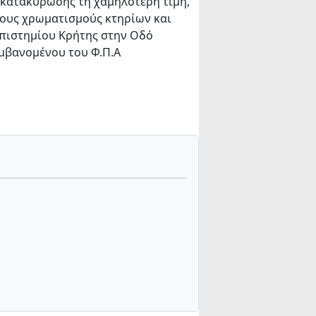
 κατακύρωσης τη χαμηλότερη τιμή,
τους χρωματισμούς κτηρίων και
πιστημίου Κρήτης στην Οδό
μβανομένου του Φ.Π.Α