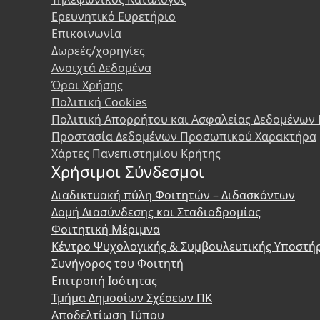
Ερευνητικό Ευρετήριο
Επικοινωνία
Δωρεές/χορηγίες
Ανοιχτά Δεδομένα
Όροι Χρήσης
Πολιτική Cookies
Πολιτική Απορρήτου και Ασφαλείας Δεδομένων
Προστασία Δεδομένων Προσωπικού Χαρακτήρα
Χάρτες Πανεπιστημίου Κρήτης
Χρήσιμοι Σύνδεσμοι
Διαδικτυακή πύλη Φοιτητών – Διδασκόντων
Δομή Διασύνδεσης και Σταδιοδρομίας
Φοιτητική Μέριμνα
Κέντρο Ψυχολογικής & Συμβουλευτικής Υποστή
Συνήγορος του Φοιτητή
Επιτροπή Ισότητας
Τμήμα Δημοσίων Σχέσεων ΠΚ
Αποδελτίωση Τύπου