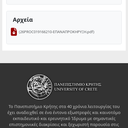
Αρχεία
(26PROC019166210-ΕΠΑΝΑΠΡΟΚΗΡΥΞΗ.pdf)
Το Πανεπιστήμιο Κρήτης στα 40 χρόνια λειτουργίας του
έχει αναδειχθεί σε ένα έντονα εξωστρεφές και καινοτόμο
εκπαιδευτικό και ερευνητικό Ίδρυμα με σημαντικές
επιστημονικές διακρίσεις και ξεχωριστή παρουσία στις