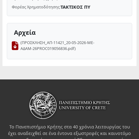
ΤΑΚΤΙΚΟΣ ΠΥ
Φορέας Χρηματοδότησης:
Αρχεία
(ΠΡΟΣΚΛΗΣΗ_ΑΠ-11421_20-05-2026-ΜΕ-
ΑΔΑΜ-26PROC019056836.pdf)
Το Πανεπιστήμιο Κρήτης στα 40 χρόνια λειτουργίας του
έχει αναδειχθεί σε ένα έντονα εξωστρεφές και καινοτόμο