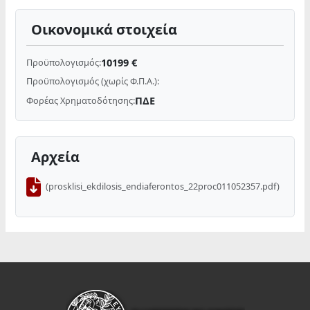
Οικονομικά στοιχεία
10199 €
Προϋπολογισμός:
Προϋπολογισμός (χωρίς Φ.Π.Α.):
ΠΔΕ
Φορέας Χρηματοδότησης:
Αρχεία
(prosklisi_ekdilosis_endiaferontos_22proc011052357.pdf)