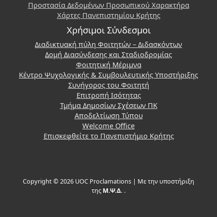
Προστασία Δεδομένων Προσωπικού Χαρακτήρα
Χάρτες Πανεπιστημίου Κρήτης
Χρήσιμοι Σύνδεσμοι
Διαδικτυακή πύλη Φοιτητών – Διδασκόντων
Δομή Διασύνδεσης και Σταδιοδρομίας
Φοιτητική Μέριμνα
Κέντρο Ψυχολογικής & Συμβουλευτικής Υποστήριξης
Συνήγορος του Φοιτητή
Επιτροπή Ισότητας
Τμήμα Δημοσίων Σχέσεων ΠΚ
Αποδελτίωση Τύπου
Welcome Office
Επισκεφθείτε το Πανεπιστήμιο Κρήτης
Copyright © 2026 UOC Proclamations | Με την υποστήριξη
της
Μ.Ψ.Δ.
.