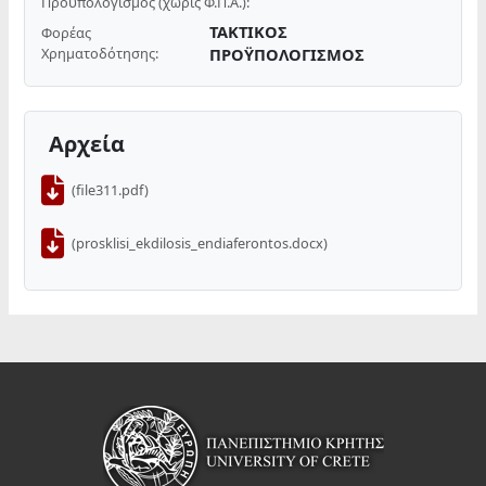
Προϋπολογισμός (χωρίς Φ.Π.Α.):
ΤΑΚΤΙΚΟΣ
Φορέας
Χρηματοδότησης:
ΠΡΟΫΠΟΛΟΓΙΣΜΟΣ
Αρχεία
(file311.pdf)
(prosklisi_ekdilosis_endiaferontos.docx)