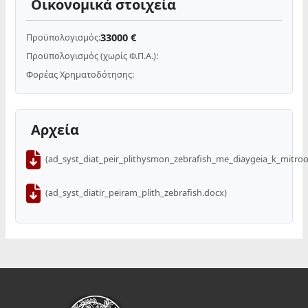
Οικονομικά στοιχεία
33000 €
Προϋπολογισμός:
Προϋπολογισμός (χωρίς Φ.Π.Α.):
Φορέας Χρηματοδότησης:
Αρχεία
(ad_syst_diat_peir_plithysmon_zebrafish_me_diaygeia_k_mitroo
(ad_syst_diatir_peiram_plith_zebrafish.docx)