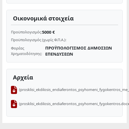
Οικονομικά στοιχεία
5000 €
Προϋπολογισμός:
Προϋπολογισμός (χωρίς Φ.Π.Α.):
ΠΡΟΫΠΟΛΟΓΙΣΜΟΣ ΔΗΜΟΣΙΩΝ
Φορέας
Χρηματοδότησης:
ΕΠΕΝΔΥΣΕΩΝ
Αρχεία
(prosklisi_ekdilosis_endiaferontos_psyhomeni_fygokentros_me
(prosklisi_ekdilosis_endiaferontos_psyhomeni_fygokentros.doc