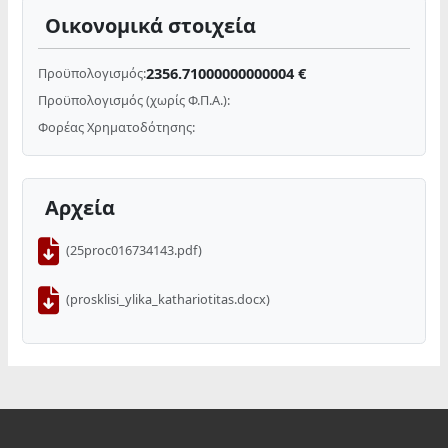
Οικονομικά στοιχεία
2356.71000000000004 €
Προϋπολογισμός:
Προϋπολογισμός (χωρίς Φ.Π.Α.):
Φορέας Χρηματοδότησης:
Αρχεία
(25proc016734143.pdf)
(prosklisi_ylika_kathariotitas.docx)