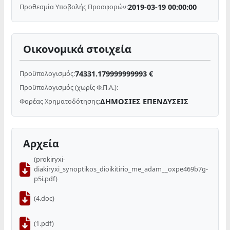
2019-03-19 00:00:00
Προθεσμία Υποβολής Προσφορών:
Οικονομικά στοιχεία
74331.179999999993 €
Προϋπολογισμός:
Προϋπολογισμός (χωρίς Φ.Π.Α.):
ΔΗΜΟΣΙΕΣ ΕΠΕΝΔΥΣΕΙΣ
Φορέας Χρηματοδότησης:
Αρχεία
(prokiryxi-
diakiryxi_synoptikos_dioikitirio_me_adam__oxpe469b7g-
p5i.pdf)
(4.doc)
(1.pdf)