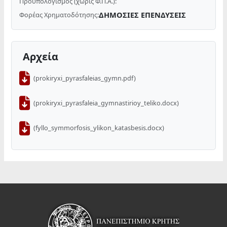
Προϋπολογισμός (χωρίς Φ.Π.Α.):
ΔΗΜΟΣΙΕΣ ΕΠΕΝΔΥΣΕΙΣ
Φορέας Χρηματοδότησης:
Αρχεία
(prokiryxi_pyrasfaleias_gymn.pdf)
(prokiryxi_pyrasfaleia_gymnastirioy_teliko.docx)
(fyllo_symmorfosis_ylikon_katasbesis.docx)