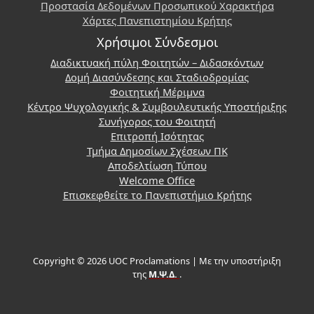
Προστασία Δεδομένων Προσωπικού Χαρακτήρα
Χάρτες Πανεπιστημίου Κρήτης
Χρήσιμοι Σύνδεσμοι
Διαδικτυακή πύλη Φοιτητών – Διδασκόντων
Δομή Διασύνδεσης και Σταδιοδρομίας
Φοιτητική Μέριμνα
Κέντρο Ψυχολογικής & Συμβουλευτικής Υποστήριξης
Συνήγορος του Φοιτητή
Επιτροπή Ισότητας
Τμήμα Δημοσίων Σχέσεων ΠΚ
Αποδελτίωση Τύπου
Welcome Office
Επισκεφθείτε το Πανεπιστήμιο Κρήτης
Copyright © 2026 UOC Proclamations | Με την υποστήριξη
της
Μ.Ψ.Δ.
.